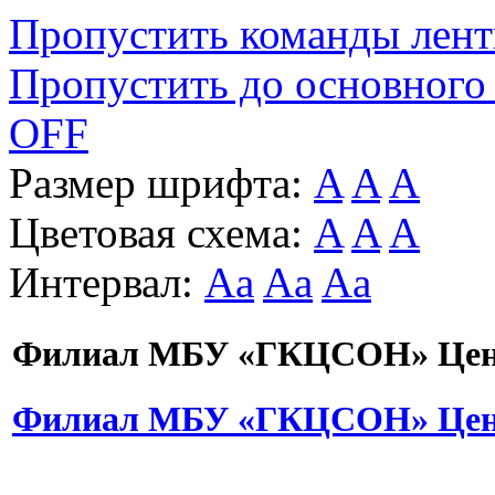
Пропустить команды лен
Пропустить до основного
OFF
Размер шрифта:
A
A
A
Цветовая схема:
A
A
A
Интервал:
Aa
Aa
Aa
Филиал МБУ «ГКЦСОН» Цент
Филиал МБУ «ГКЦСОН» Цент