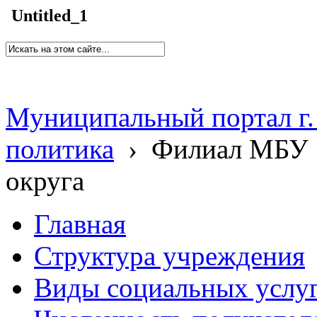
Untitled_1
Муниципальный портал г.
политика
›
Филиал МБУ 
округа
Главная
Структура учреждения
Виды социальных услу