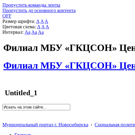
Пропустить команды ленты
Пропустить до основного контента
OFF
Размер шрифта:
A
A
A
Цветовая схема:
A
A
A
Интервал:
Aa
Aa
Aa
Филиал МБУ «ГКЦСОН» Цент
Филиал МБУ «ГКЦСОН» Цент
Untitled_1
Муниципальный портал г. Новосибирска
›
Социальная полит
Главная