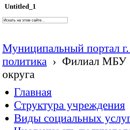
Untitled_1
Муниципальный портал г.
политика
›
Филиал МБУ 
округа
Главная
Структура учреждения
Виды социальных услу