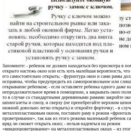
Запомните: - ребенок не должен находиться без присмотра в по
открыто настежь окно или есть хоть малейшая вероятность, чт
его самостоятельно открыть; - фурнитура окон и сами рамы до
исправны, чтобы предупредить их самопроизвольное или слиш
открывание ребенком; - если оставляете ребенка одного даже н
непродолжительное время в помещении, а закрывать окно полн
то в случае со стандартными деревянными рамами закройте ок
шпингалеты и снизу, и сверху (не пренебрегайте верхним шпин
нижний довольно легко открыть) и откройте форточку; - в случ
металлопластиковым окном, поставьте раму в режим «фронтал
проветривание», так как из этого режима маленький ребенок с
вряд ли сможет открыть окно; - нельзя надеяться на режим
«микропроветривание» на металлопластиковых окнах – из это