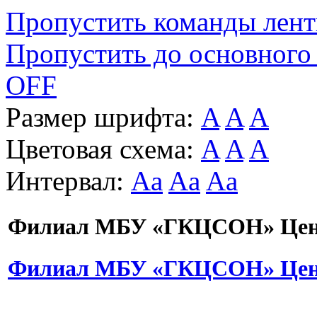
Пропустить команды лен
Пропустить до основного
OFF
Размер шрифта:
A
A
A
Цветовая схема:
A
A
A
Интервал:
Aa
Aa
Aa
Филиал МБУ «ГКЦСОН» Цент
Филиал МБУ «ГКЦСОН» Цент