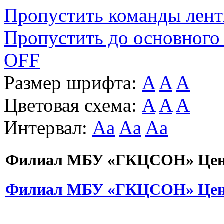
Пропустить команды лен
Пропустить до основного
OFF
Размер шрифта:
A
A
A
Цветовая схема:
A
A
A
Интервал:
Aa
Aa
Aa
Филиал МБУ «ГКЦСОН» Цент
Филиал МБУ «ГКЦСОН» Цент