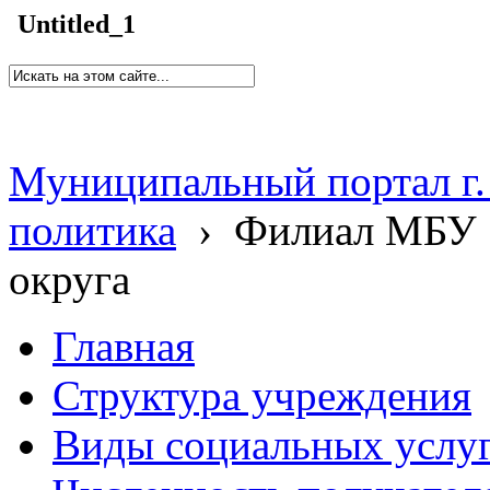
Untitled_1
Муниципальный портал г.
политика
›
Филиал МБУ 
округа
Главная
Структура учреждения
Виды социальных услу