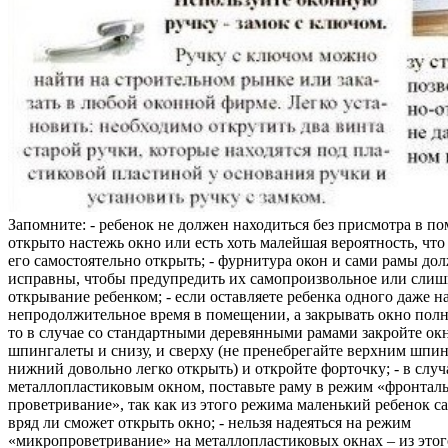
Запомните: - ребенок не должен находиться без присмотра в по
открыто настежь окно или есть хоть малейшая вероятность, чт
его самостоятельно открыть; - фурнитура окон и сами рамы до
исправны, чтобы предупредить их самопроизвольное или слиш
открывание ребенком; - если оставляете ребенка одного даже н
непродолжительное время в помещении, а закрывать окно полн
то в случае со стандартными деревянными рамами закройте ок
шпингалеты и снизу, и сверху (не пренебрегайте верхним шпин
нижний довольно легко открыть) и откройте форточку; - в случ
металлопластиковым окном, поставьте раму в режим «фронтал
проветривание», так как из этого режима маленький ребенок с
вряд ли сможет открыть окно; - нельзя надеяться на режим
«микропроветривание» на металлопластиковых окнах – из это