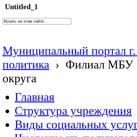
Untitled_1
Муниципальный портал г.
политика
›
Филиал МБУ 
округа
Главная
Структура учреждения
Виды социальных услу