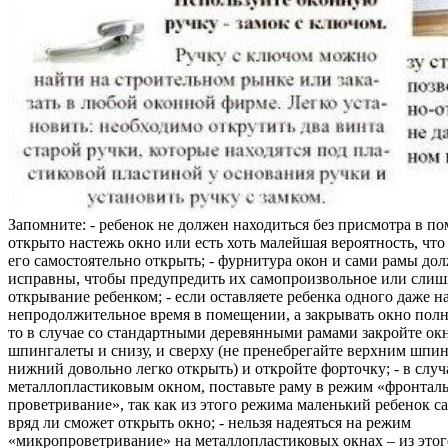
Запомните: - ребенок не должен находиться без присмотра в по
открыто настежь окно или есть хоть малейшая вероятность, чт
его самостоятельно открыть; - фурнитура окон и сами рамы до
исправны, чтобы предупредить их самопроизвольное или слиш
открывание ребенком; - если оставляете ребенка одного даже н
непродолжительное время в помещении, а закрывать окно полн
то в случае со стандартными деревянными рамами закройте ок
шпингалеты и снизу, и сверху (не пренебрегайте верхним шпин
нижний довольно легко открыть) и откройте форточку; - в случ
металлопластиковым окном, поставьте раму в режим «фронтал
проветривание», так как из этого режима маленький ребенок с
вряд ли сможет открыть окно; - нельзя надеяться на режим
«микропроветривание» на металлопластиковых окнах – из это