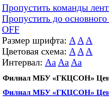
Пропустить команды лен
Пропустить до основного
OFF
Размер шрифта:
A
A
A
Цветовая схема:
A
A
A
Интервал:
Aa
Aa
Aa
Филиал МБУ «ГКЦСОН» Цент
Филиал МБУ «ГКЦСОН» Цент