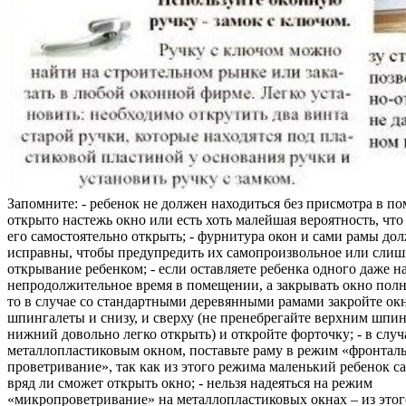
Запомните: - ребенок не должен находиться без присмотра в по
открыто настежь окно или есть хоть малейшая вероятность, чт
его самостоятельно открыть; - фурнитура окон и сами рамы до
исправны, чтобы предупредить их самопроизвольное или слиш
открывание ребенком; - если оставляете ребенка одного даже н
непродолжительное время в помещении, а закрывать окно полн
то в случае со стандартными деревянными рамами закройте ок
шпингалеты и снизу, и сверху (не пренебрегайте верхним шпин
нижний довольно легко открыть) и откройте форточку; - в случ
металлопластиковым окном, поставьте раму в режим «фронтал
проветривание», так как из этого режима маленький ребенок с
вряд ли сможет открыть окно; - нельзя надеяться на режим
«микропроветривание» на металлопластиковых окнах – из это