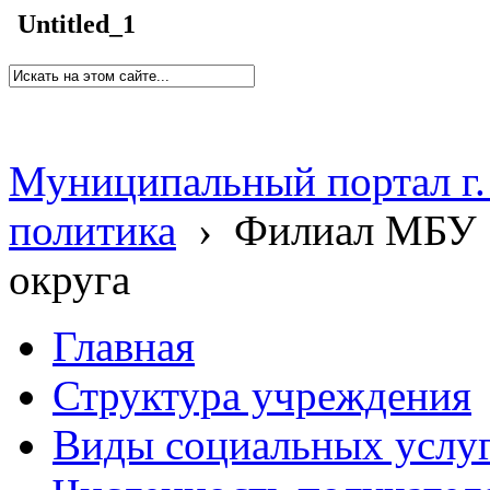
Untitled_1
Муниципальный портал г.
политика
›
Филиал МБУ 
округа
Главная
Структура учреждения
Виды социальных услу