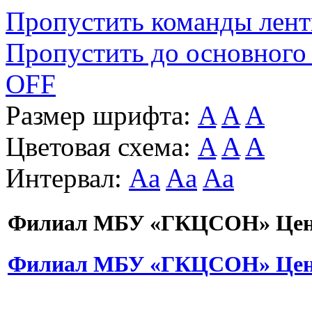
Пропустить команды лен
Пропустить до основного
OFF
Размер шрифта:
A
A
A
Цветовая схема:
A
A
A
Интервал:
Aa
Aa
Aa
Филиал МБУ «ГКЦСОН» Цент
Филиал МБУ «ГКЦСОН» Цент