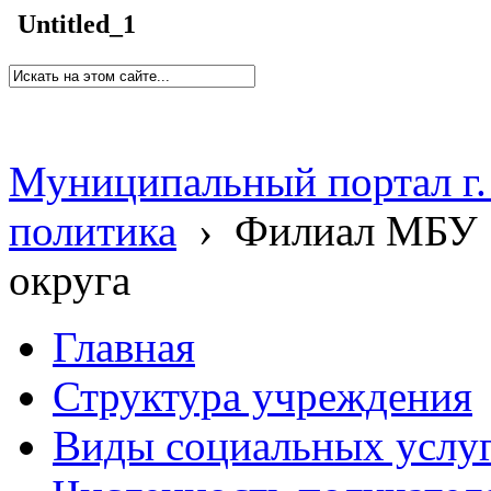
Untitled_1
Муниципальный портал г.
политика
›
Филиал МБУ 
округа
Главная
Структура учреждения
Виды социальных услу