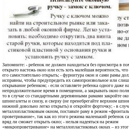
Запомните: - ребенок не должен находиться без присмотра в по
открыто настежь окно или есть хоть малейшая вероятность, чт
его самостоятельно открыть; - фурнитура окон и сами рамы до
исправны, чтобы предупредить их самопроизвольное или слиш
открывание ребенком; - если оставляете ребенка одного даже н
непродолжительное время в помещении, а закрывать окно полн
то в случае со стандартными деревянными рамами закройте ок
шпингалеты и снизу, и сверху (не пренебрегайте верхним шпин
нижний довольно легко открыть) и откройте форточку; - в случ
металлопластиковым окном, поставьте раму в режим «фронтал
проветривание», так как из этого режима маленький ребенок с
вряд ли сможет открыть окно; - нельзя надеяться на режим
«микропроветривание» на металлопластиковых окнах – из это