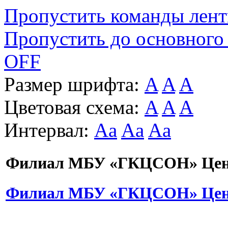
Пропустить команды лен
Пропустить до основного
OFF
Размер шрифта:
A
A
A
Цветовая схема:
A
A
A
Интервал:
Aa
Aa
Aa
Филиал МБУ «ГКЦСОН» Цент
Филиал МБУ «ГКЦСОН» Цент