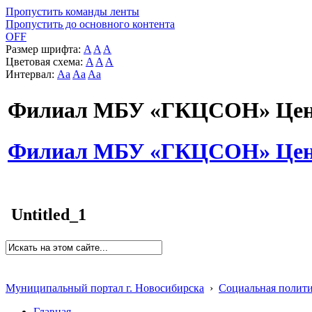
Пропустить команды ленты
Пропустить до основного контента
OFF
Размер шрифта:
A
A
A
Цветовая схема:
A
A
A
Интервал:
Aa
Aa
Aa
Филиал МБУ «ГКЦСОН» Цент
Филиал МБУ «ГКЦСОН» Цент
Untitled_1
Муниципальный портал г. Новосибирска
›
Социальная полит
Главная