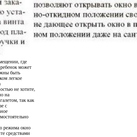
мещении, где
о ребенок может
лжны быть
ком легкое
а
остью не хотите,
но на
галетом, так как
ае с
ьное
амостоятельно
го режима окно
йте средствами