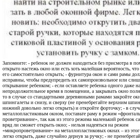
Запомните: - ребенок не должен находиться без присмотра в по
открыто настежь окно или есть хоть малейшая вероятность, чт
его самостоятельно открыть; - фурнитура окон и сами рамы до
исправны, чтобы предупредить их самопроизвольное или слиш
открывание ребенком; - если оставляете ребенка одного даже н
непродолжительное время в помещении, а закрывать окно полн
то в случае со стандартными деревянными рамами закройте ок
шпингалеты и снизу, и сверху (не пренебрегайте верхним шпин
нижний довольно легко открыть) и откройте форточку; - в случ
металлопластиковым окном, поставьте раму в режим «фронтал
проветривание», так как из этого режима маленький ребенок с
вряд ли сможет открыть окно; - нельзя надеяться на режим
«микропроветривание» на металлопластиковых окнах – из это
легко открыть, даже случайно дернув за ручку; - не пренебрега