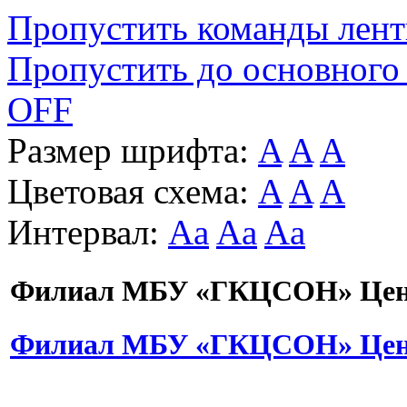
Пропустить команды лен
Пропустить до основного
OFF
Размер шрифта:
A
A
A
Цветовая схема:
A
A
A
Интервал:
Aa
Aa
Aa
Филиал МБУ «ГКЦСОН» Цент
Филиал МБУ «ГКЦСОН» Цент