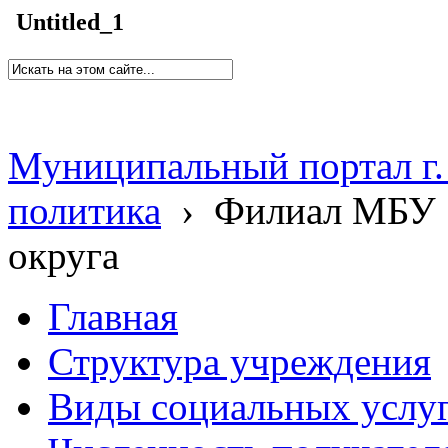
Untitled_1
Муниципальный портал г.
политика
›
Филиал МБУ 
округа
Главная
Структура учреждения
Виды социальных услу