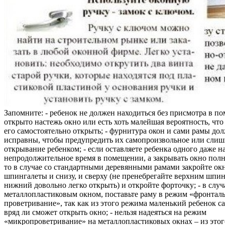
Запомните: - ребенок не должен находиться без присмотра в по
открыто настежь окно или есть хоть малейшая вероятность, чт
его самостоятельно открыть; - фурнитура окон и сами рамы до
исправны, чтобы предупредить их самопроизвольное или слиш
открывание ребенком; - если оставляете ребенка одного даже н
непродолжительное время в помещении, а закрывать окно полн
то в случае со стандартными деревянными рамами закройте ок
шпингалеты и снизу, и сверху (не пренебрегайте верхним шпин
нижний довольно легко открыть) и откройте форточку; - в случ
металлопластиковым окном, поставьте раму в режим «фронтал
проветривание», так как из этого режима маленький ребенок с
вряд ли сможет открыть окно; - нельзя надеяться на режим
«микропроветривание» на металлопластиковых окнах – из это