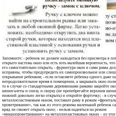
Запомните: - ребенок не должен находиться без присмотра в по
открыто настежь окно или есть хоть малейшая вероятность, чт
его самостоятельно открыть; - фурнитура окон и сами рамы до
исправны, чтобы предупредить их самопроизвольное или слиш
открывание ребенком; - если оставляете ребенка одного даже н
непродолжительное время в помещении, а закрывать окно полн
то в случае со стандартными деревянными рамами закройте ок
шпингалеты и снизу, и сверху (не пренебрегайте верхним шпин
нижний довольно легко открыть) и откройте форточку; - в случ
металлопластиковым окном, поставьте раму в режим «фронтал
проветривание», так как из этого режима маленький ребенок с
вряд ли сможет открыть окно; - нельзя надеяться на режим
«микропроветривание» на металлопластиковых окнах – из это