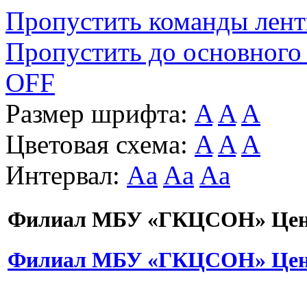
Пропустить команды лен
Пропустить до основного
OFF
Размер шрифта:
A
A
A
Цветовая схема:
A
A
A
Интервал:
Aa
Aa
Aa
Филиал МБУ «ГКЦСОН» Цент
Филиал МБУ «ГКЦСОН» Цент