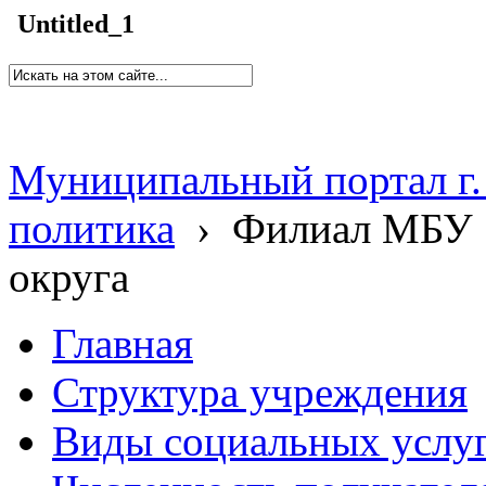
Untitled_1
Муниципальный портал г.
политика
›
Филиал МБУ 
округа
Главная
Структура учреждения
Виды социальных услу