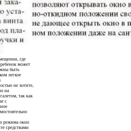
мещении, где
о ребенок может
лжны быть
ком легкое
а
остью не хотите,
но на
галетом, так как
ае с
ьное
амостоятельно
го режима окно
йте средствами