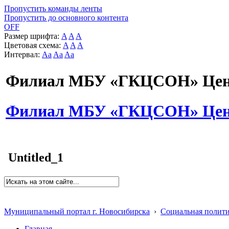
Пропустить команды ленты
Пропустить до основного контента
OFF
Размер шрифта:
A
A
A
Цветовая схема:
A
A
A
Интервал:
Aa
Aa
Aa
Филиал МБУ «ГКЦСОН» Цент
Филиал МБУ «ГКЦСОН» Цент
Untitled_1
Муниципальный портал г. Новосибирска
›
Социальная полит
Главная