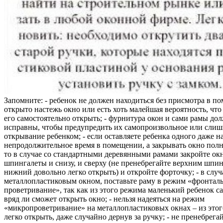
Запомните: - ребенок не должен находиться без присмотра в по
открыто настежь окно или есть хоть малейшая вероятность, чт
его самостоятельно открыть; - фурнитура окон и сами рамы до
исправны, чтобы предупредить их самопроизвольное или слиш
открывание ребенком; - если оставляете ребенка одного даже н
непродолжительное время в помещении, а закрывать окно полн
то в случае со стандартными деревянными рамами закройте ок
шпингалеты и снизу, и сверху (не пренебрегайте верхним шпин
нижний довольно легко открыть) и откройте форточку; - в случ
металлопластиковым окном, поставьте раму в режим «фронтал
проветривание», так как из этого режима маленький ребенок с
вряд ли сможет открыть окно; - нельзя надеяться на режим
«микропроветривание» на металлопластиковых окнах – из это
легко открыть, даже случайно дернув за ручку; - не пренебрега