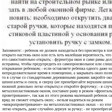
Запомните: - ребенок не должен находиться без присмотра в по
открыто настежь окно или есть хоть малейшая вероятность, чт
его самостоятельно открыть; - фурнитура окон и сами рамы до
исправны, чтобы предупредить их самопроизвольное или слиш
открывание ребенком; - если оставляете ребенка одного даже н
непродолжительное время в помещении, а закрывать окно полн
то в случае со стандартными деревянными рамами закройте ок
шпингалеты и снизу, и сверху (не пренебрегайте верхним шпин
нижний довольно легко открыть) и откройте форточку; - в случ
металлопластиковым окном, поставьте раму в режим «фронтал
проветривание», так как из этого режима маленький ребенок с
вряд ли сможет открыть окно; - нельзя надеяться на режим
«микропроветривание» на металлопластиковых окнах – из это
легко открыть, даже случайно дернув за ручку; - не пренебрега