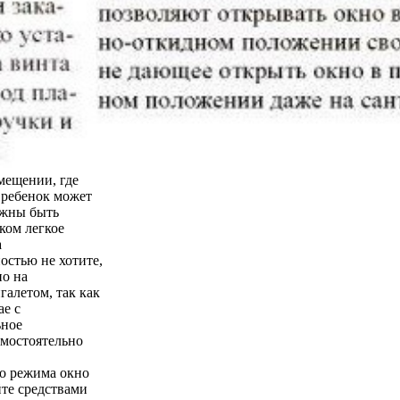
мещении, где
о ребенок может
лжны быть
ком легкое
а
остью не хотите,
но на
галетом, так как
ае с
ьное
амостоятельно
го режима окно
йте средствами