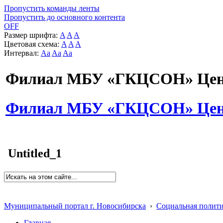
Пропустить команды ленты
Пропустить до основного контента
OFF
Размер шрифта:
A
A
A
Цветовая схема:
A
A
A
Интервал:
Aa
Aa
Aa
Филиал МБУ «ГКЦСОН» Цент
Филиал МБУ «ГКЦСОН» Цент
Untitled_1
Муниципальный портал г. Новосибирска
›
Социальная полит
Главная