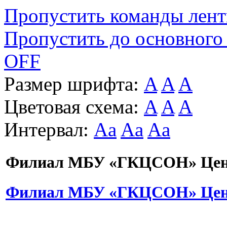
Пропустить команды лен
Пропустить до основного
OFF
Размер шрифта:
A
A
A
Цветовая схема:
A
A
A
Интервал:
Aa
Aa
Aa
Филиал МБУ «ГКЦСОН» Цент
Филиал МБУ «ГКЦСОН» Цент