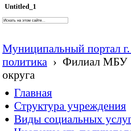
Untitled_1
Муниципальный портал г.
политика
›
Филиал МБУ 
округа
Главная
Структура учреждения
Виды социальных услу