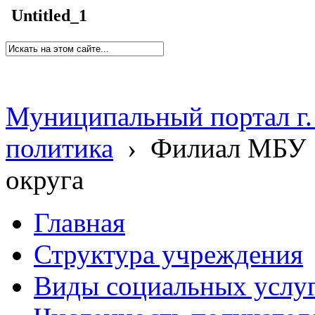
Untitled_1
Муниципальный портал г.
политика
›
Филиал МБУ 
округа
Главная
Структура учреждения
Виды социальных услу