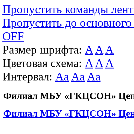
Пропустить команды лен
Пропустить до основного
OFF
Размер шрифта:
A
A
A
Цветовая схема:
A
A
A
Интервал:
Aa
Aa
Aa
Филиал МБУ «ГКЦСОН» Цент
Филиал МБУ «ГКЦСОН» Цент