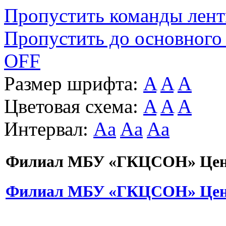
Пропустить команды лен
Пропустить до основного
OFF
Размер шрифта:
A
A
A
Цветовая схема:
A
A
A
Интервал:
Aa
Aa
Aa
Филиал МБУ «ГКЦСОН» Цент
Филиал МБУ «ГКЦСОН» Цент