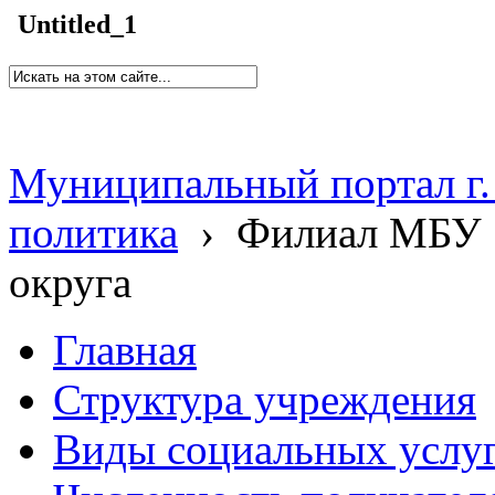
Untitled_1
Муниципальный портал г.
политика
›
Филиал МБУ 
округа
Главная
Структура учреждения
Виды социальных услу