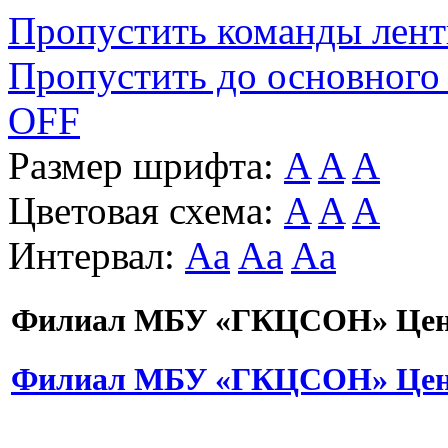
Пропустить команды лен
Пропустить до основного
OFF
Размер шрифта:
A
A
A
Цветовая схема:
A
A
A
Интервал:
Aa
Aa
Aa
Филиал МБУ «ГКЦСОН» Цент
Филиал МБУ «ГКЦСОН» Цент