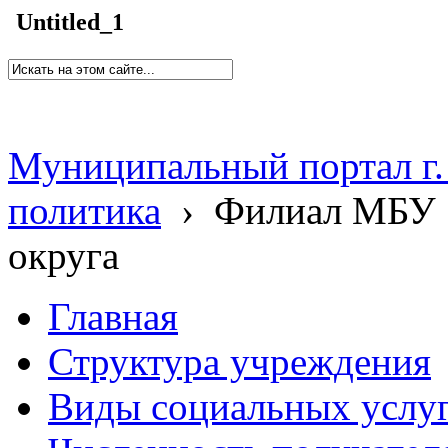
Untitled_1
Муниципальный портал г.
политика
›
Филиал МБУ 
округа
Главная
Структура учреждения
Виды социальных услу