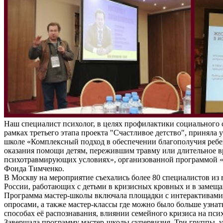
Наш специалист психолог, в целях профилактики социального 
рамках третьего этапа проекта "Счастливое детство", приняла у
школе «Комплексный подход в обеспечении благополучия ребе
оказания помощи детям, пережившим травму или длительное 
психотравмирующих условиях», организованной программой «
Фонда Тимченко.
В Москву на мероприятие съехались более 80 специалистов из 
России, работающих с детьми в кризисных кровных и в замещ
Программа мастер-школы включала площадки с интерактивам
опросами, а также мастер-классы где можно было больше узнат
способах её распознавания, влиянии семейного кризиса на пси
Завершала программу мастер-школы супервизия. Три группы, 