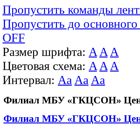
Пропустить команды лен
Пропустить до основного
OFF
Размер шрифта:
A
A
A
Цветовая схема:
A
A
A
Интервал:
Aa
Aa
Aa
Филиал МБУ «ГКЦСОН» Цент
Филиал МБУ «ГКЦСОН» Цент