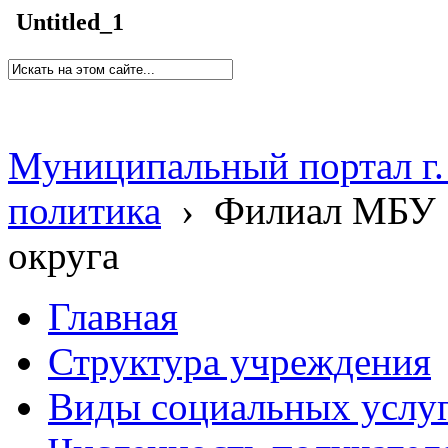
Untitled_1
Муниципальный портал г.
политика
›
Филиал МБУ 
округа
Главная
Структура учреждения
Виды социальных услу