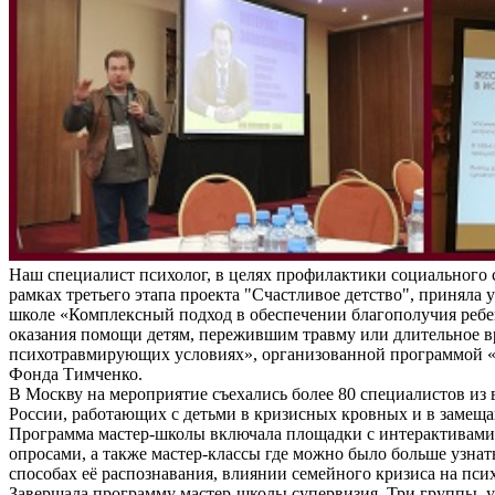
Наш специалист психолог, в целях профилактики социального 
рамках третьего этапа проекта "Счастливое детство", приняла у
школе «Комплексный подход в обеспечении благополучия ребе
оказания помощи детям, пережившим травму или длительное 
психотравмирующих условиях», организованной программой «
Фонда Тимченко.
В Москву на мероприятие съехались более 80 специалистов из 
России, работающих с детьми в кризисных кровных и в замещ
Программа мастер-школы включала площадки с интерактивам
опросами, а также мастер-классы где можно было больше узнат
способах её распознавания, влиянии семейного кризиса на пси
Завершала программу мастер-школы супервизия. Три группы, 