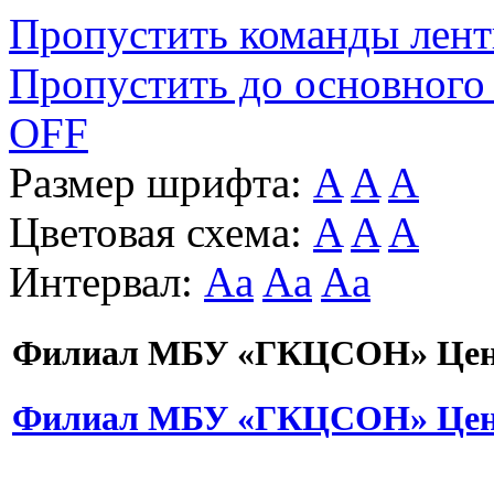
Пропустить команды лен
Пропустить до основного
OFF
Размер шрифта:
A
A
A
Цветовая схема:
A
A
A
Интервал:
Aa
Aa
Aa
Филиал МБУ «ГКЦСОН» Цент
Филиал МБУ «ГКЦСОН» Цент