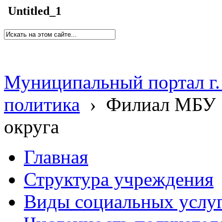
Untitled_1
Муниципальный портал г.
политика
›
Филиал МБУ 
округа
Главная
Структура учреждения
Виды социальных услу