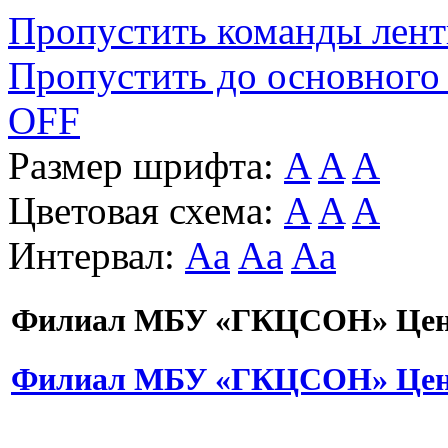
Пропустить команды лен
Пропустить до основного
OFF
Размер шрифта:
A
A
A
Цветовая схема:
A
A
A
Интервал:
Aa
Aa
Aa
Филиал МБУ «ГКЦСОН» Цент
Филиал МБУ «ГКЦСОН» Цент