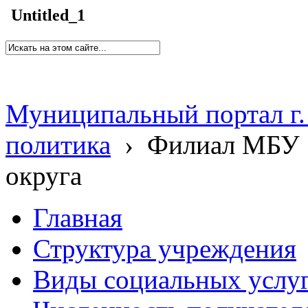
Untitled_1
Муниципальный портал г.
политика
›
Филиал МБУ 
округа
Главная
Структура учреждения
Виды социальных услу