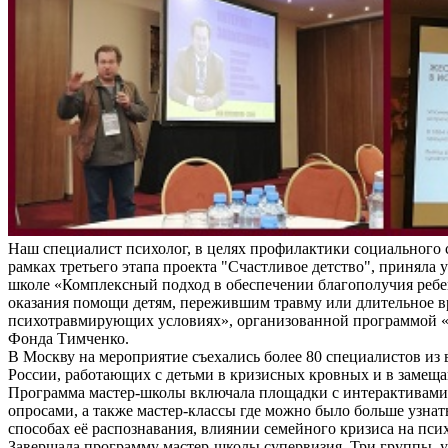
Наш специалист психолог, в целях профилактики социального 
рамках третьего этапа проекта "Счастливое детство", приняла у
школе «Комплексный подход в обеспечении благополучия ребе
оказания помощи детям, пережившим травму или длительное 
психотравмирующих условиях», организованной программой «
Фонда Тимченко.
В Москву на мероприятие съехались более 80 специалистов из 
России, работающих с детьми в кризисных кровных и в замещ
Программа мастер-школы включала площадки с интерактивам
опросами, а также мастер-классы где можно было больше узнат
способах её распознавания, влиянии семейного кризиса на пси
Завершала программу мастер-школы супервизия. Три группы, 