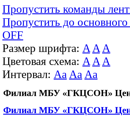
Пропустить команды лен
Пропустить до основного
OFF
Размер шрифта:
A
A
A
Цветовая схема:
A
A
A
Интервал:
Aa
Aa
Aa
Филиал МБУ «ГКЦСОН» Цент
Филиал МБУ «ГКЦСОН» Цент