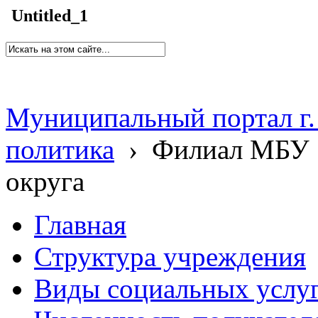
Untitled_1
Муниципальный портал г.
политика
›
Филиал МБУ 
округа
Главная
Структура учреждения
Виды социальных услу