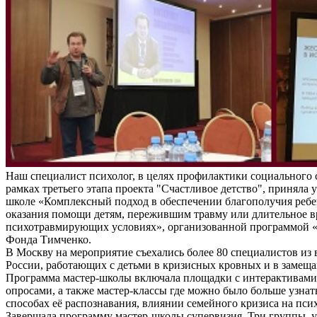
Наш специалист психолог, в целях профилактики социального 
рамках третьего этапа проекта "Счастливое детство", приняла у
школе «Комплексный подход в обеспечении благополучия ребе
оказания помощи детям, пережившим травму или длительное 
психотравмирующих условиях», организованной программой «
Фонда Тимченко.
В Москву на мероприятие съехались более 80 специалистов из 
России, работающих с детьми в кризисных кровных и в замещ
Программа мастер-школы включала площадки с интерактивам
опросами, а также мастер-классы где можно было больше узнат
способах её распознавания, влиянии семейного кризиса на пси
Завершала программу мастер-школы супервизия. Три группы, 