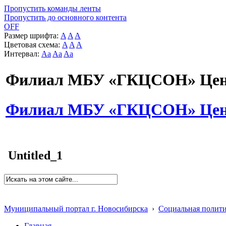
Пропустить команды ленты
Пропустить до основного контента
OFF
Размер шрифта:
A
A
A
Цветовая схема:
A
A
A
Интервал:
Aa
Aa
Aa
Филиал МБУ «ГКЦСОН» Цент
Филиал МБУ «ГКЦСОН» Цент
Untitled_1
Муниципальный портал г. Новосибирска
›
Социальная полит
Главная