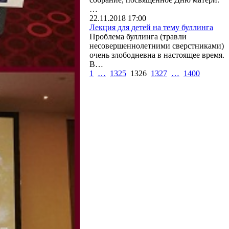
…
22.11.2018 17:00
Лекция для детей на тему буллинга
Проблема буллинга (травли
несовершеннолетними сверстниками)
очень злободневна в настоящее время.
В…
1
…
1325
1326
1327
…
1400