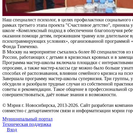
Наш специалист психолог, в целях профилактики социального 
рамках третьего этапа проекта "Счастливое детство", приняла у
школе «Комплексный подход в обеспечении благополучия ребе
оказания помощи детям, пережившим травму или длительное 
психотравмирующих условиях», организованной программой «
Фонда Тимченко.
В Москву на мероприятие съехались более 80 специалистов из 
России, работающих с детьми в кризисных кровных и в замещ
Программа мастер-школы включала площадки с интерактивам
опросами, а также мастер-классы где можно было больше узнат
способах её распознавания, влиянии семейного кризиса на пси
Завершала программу мастер-школы супервизия. Три группы, 
обсудили и разобрали трудные случаи из собственной практик
советы и рекомендации. Такое общение в профессиональной ср
совершенствоваться, даёт новые знания и возможности.
© Мэрия г. Новосибирска, 2013-2026. Сайт разработан компан
совместно с департаментом связи и информатизации мэрии го
Муниципальный портал
Техническая поддержка
Вход