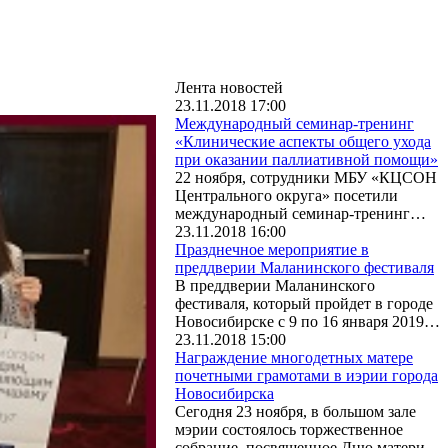
Лента новостей
23.11.2018 17:00
Международный семинар-тренинг
«Клинические аспекты общего ухода
при оказании паллиативной помощи»
22 ноября, сотрудники МБУ «КЦСОН
Центрального округа» посетили
международный семинар-тренинг…
23.11.2018 16:00
Празднечное мероприятие в
преддверии Маланинского фестиваля
В преддверии Маланинского
фестиваля, который пройдет в городе
Новосибирске с 9 по 16 января 2019…
23.11.2018 15:00
Награждение многодетных матере
почетными грамотами в иэрии города
Новосибирска
Сегодня 23 ноября, в большом зале
мэрии состоялось торжественное
собрание, посвященное Дню матери.