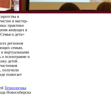
сиротства в
частие в мастер-
нка: практики
время живущих в
Семья и дети»
всех регионов
ающих семьях.
и и виртуальными
ь о психотравме и
хику детей.
участников
и, получили
еде помогает
ией
Технологика
рода Новосибирска