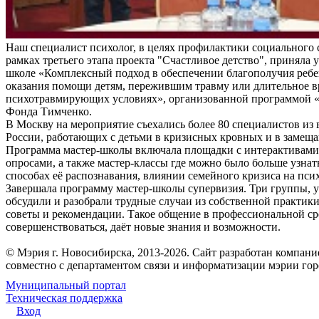
Наш специалист психолог, в целях профилактики социального 
рамках третьего этапа проекта "Счастливое детство", приняла у
школе «Комплексный подход в обеспечении благополучия ребе
оказания помощи детям, пережившим травму или длительное 
психотравмирующих условиях», организованной программой «
Фонда Тимченко.
В Москву на мероприятие съехались более 80 специалистов из 
России, работающих с детьми в кризисных кровных и в замещ
Программа мастер-школы включала площадки с интерактивам
опросами, а также мастер-классы где можно было больше узнат
способах её распознавания, влиянии семейного кризиса на пси
Завершала программу мастер-школы супервизия. Три группы, 
обсудили и разобрали трудные случаи из собственной практик
советы и рекомендации. Такое общение в профессиональной ср
совершенствоваться, даёт новые знания и возможности.
© Мэрия г. Новосибирска, 2013-2026. Сайт разработан компан
совместно с департаментом связи и информатизации мэрии го
Муниципальный портал
Техническая поддержка
Вход