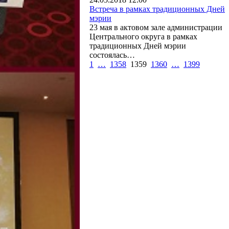
Встреча в рамках традиционных Дней
мэрии
23 мая в актовом зале администрации
Центрального округа в рамках
традиционных Дней мэрии
состоялась…
1
…
1358
1359
1360
…
1399