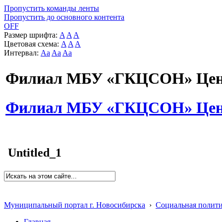
Пропустить команды ленты
Пропустить до основного контента
OFF
Размер шрифта:
A
A
A
Цветовая схема:
A
A
A
Интервал:
Aa
Aa
Aa
Филиал МБУ «ГКЦСОН» Цент
Филиал МБУ «ГКЦСОН» Цент
Untitled_1
Муниципальный портал г. Новосибирска
›
Социальная полит
Главная