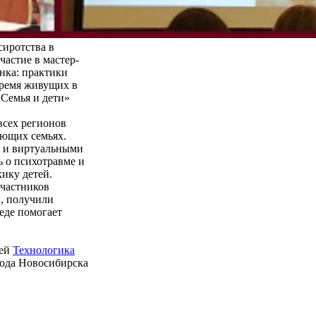
сиротства в
частие в мастер-
нка: практики
время живущих в
Семья и дети»
всех регионов
ающих семьях.
и и виртуальными
ь о психотравме и
хику детей.
участников
и, получили
еде помогает
ией
Технологика
рода Новосибирска