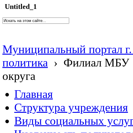
Untitled_1
Муниципальный портал г.
политика
›
Филиал МБУ 
округа
Главная
Структура учреждения
Виды социальных услу