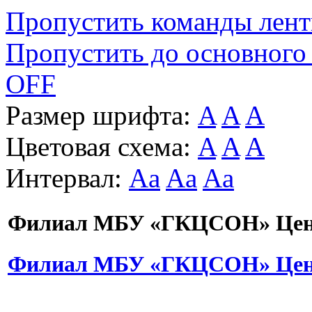
Пропустить команды лен
Пропустить до основного
OFF
Размер шрифта:
A
A
A
Цветовая схема:
A
A
A
Интервал:
Aa
Aa
Aa
Филиал МБУ «ГКЦСОН» Цент
Филиал МБУ «ГКЦСОН» Цент