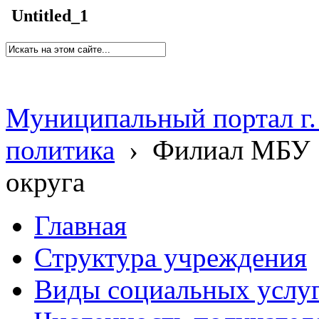
Untitled_1
Муниципальный портал г.
политика
›
Филиал МБУ 
округа
Главная
Структура учреждения
Виды социальных услу