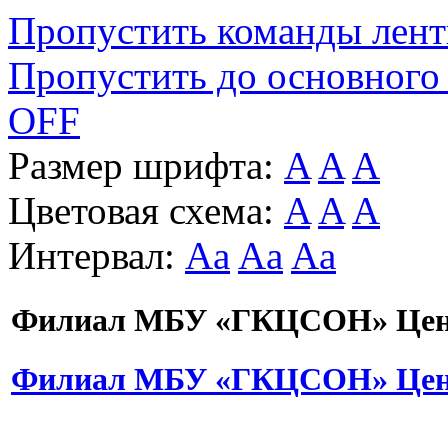
Пропустить команды лен
Пропустить до основного
OFF
Размер шрифта:
A
A
A
Цветовая схема:
A
A
A
Интервал:
Aa
Aa
Aa
Филиал МБУ «ГКЦСОН» Цент
Филиал МБУ «ГКЦСОН» Цент