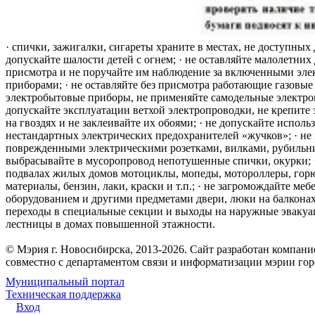
· спички, зажигалки, сигареты храните в местах, не доступных 
допускайте шалости детей с огнем; · не оставляйте малолетних 
присмотра и не поручайте им наблюдение за включенными эле
приборами; · не оставляйте без присмотра работающие газовые
электробытовые приборы, не применяйте самодельные электро
допускайте эксплуатации ветхой электропроводки, не крепите
на гвоздях и не заклеивайте их обоями; · не допускайте исполь
нестандартных электрических предохранителей «жучков»; · не 
поврежденными электрическими розетками, вилками, рубильника
выбрасывайте в мусоропровод непотушенные спички, окурки; ·
подвалах жилых домов мотоциклы, мопеды, мотороллеры, гор
материалы, бензин, лаки, краски и т.п.; · не загромождайте меб
оборудованием и другими предметами двери, люки на балконах
переходы в специальные секции и выходы на наружные эваку
лестницы в домах повышенной этажности.
© Мэрия г. Новосибирска, 2013-2026. Сайт разработан компан
совместно с департаментом связи и информатизации мэрии го
Муниципальный портал
Техническая поддержка
Вход