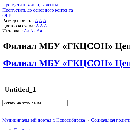
Пропустить команды ленты
Пропустить до основного контента
OFF
Размер шрифта:
A
A
A
Цветовая схема:
A
A
A
Интервал:
Aa
Aa
Aa
Филиал МБУ «ГКЦСОН» Цент
Филиал МБУ «ГКЦСОН» Цент
Untitled_1
Муниципальный портал г. Новосибирска
›
Социальная полит
Главная