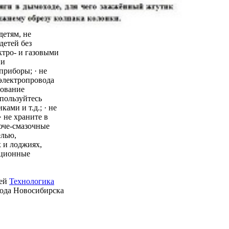
детям, не
детей без
ктро- и газовыми
 и
приборы; · не
 электропровода
зование
пользуйтесь
ми и т.д.; · не
 не храните в
юче-смазочные
елью,
 и лоджиях,
ационные
ией
Технологика
рода Новосибирска