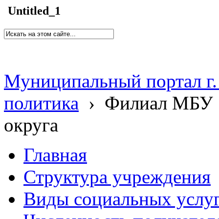
Untitled_1
Муниципальный портал г.
политика
›
Филиал МБУ 
округа
Главная
Структура учреждения
Виды социальных услу