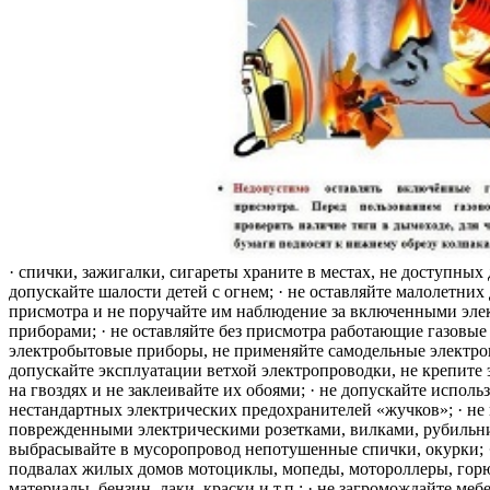
· спички, зажигалки, сигареты храните в местах, не доступных 
допускайте шалости детей с огнем; · не оставляйте малолетних 
присмотра и не поручайте им наблюдение за включенными эле
приборами; · не оставляйте без присмотра работающие газовые
электробытовые приборы, не применяйте самодельные электро
допускайте эксплуатации ветхой электропроводки, не крепите
на гвоздях и не заклеивайте их обоями; · не допускайте исполь
нестандартных электрических предохранителей «жучков»; · не 
поврежденными электрическими розетками, вилками, рубильника
выбрасывайте в мусоропровод непотушенные спички, окурки; ·
подвалах жилых домов мотоциклы, мопеды, мотороллеры, гор
материалы, бензин, лаки, краски и т.п.; · не загромождайте меб