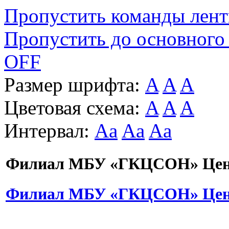
Пропустить команды лен
Пропустить до основного
OFF
Размер шрифта:
A
A
A
Цветовая схема:
A
A
A
Интервал:
Aa
Aa
Aa
Филиал МБУ «ГКЦСОН» Цент
Филиал МБУ «ГКЦСОН» Цент