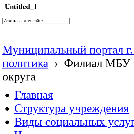
Untitled_1
Муниципальный портал г.
политика
›
Филиал МБУ 
округа
Главная
Структура учреждения
Виды социальных услу