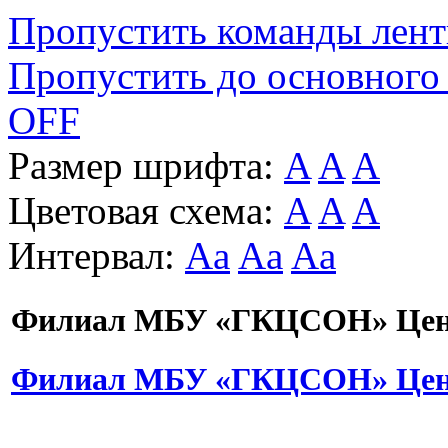
Пропустить команды лен
Пропустить до основного
OFF
Размер шрифта:
A
A
A
Цветовая схема:
A
A
A
Интервал:
Aa
Aa
Aa
Филиал МБУ «ГКЦСОН» Цент
Филиал МБУ «ГКЦСОН» Цент