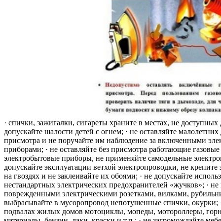
· спички, зажигалки, сигареты храните в местах, не доступных 
допускайте шалости детей с огнем; · не оставляйте малолетних 
присмотра и не поручайте им наблюдение за включенными эле
приборами; · не оставляйте без присмотра работающие газовые
электробытовые приборы, не применяйте самодельные электро
допускайте эксплуатации ветхой электропроводки, не крепите
на гвоздях и не заклеивайте их обоями; · не допускайте исполь
нестандартных электрических предохранителей «жучков»; · не 
поврежденными электрическими розетками, вилками, рубильника
выбрасывайте в мусоропровод непотушенные спички, окурки; ·
подвалах жилых домов мотоциклы, мопеды, мотороллеры, гор
материалы, бензин, лаки, краски и т.п.; · не загромождайте меб