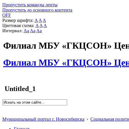
Пропустить команды ленты
Пропустить до основного контента
OFF
Размер шрифта:
A
A
A
Цветовая схема:
A
A
A
Интервал:
Aa
Aa
Aa
Филиал МБУ «ГКЦСОН» Цент
Филиал МБУ «ГКЦСОН» Цент
Untitled_1
Муниципальный портал г. Новосибирска
›
Социальная полит
Главная