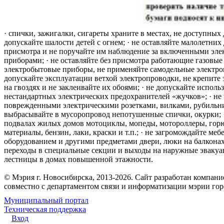
· спички, зажигалки, сигареты храните в местах, не доступных 
допускайте шалости детей с огнем; · не оставляйте малолетних 
присмотра и не поручайте им наблюдение за включенными эле
приборами; · не оставляйте без присмотра работающие газовые
электробытовые приборы, не применяйте самодельные электро
допускайте эксплуатации ветхой электропроводки, не крепите
на гвоздях и не заклеивайте их обоями; · не допускайте исполь
нестандартных электрических предохранителей «жучков»; · не 
поврежденными электрическими розетками, вилками, рубильника
выбрасывайте в мусоропровод непотушенные спички, окурки; ·
подвалах жилых домов мотоциклы, мопеды, мотороллеры, гор
материалы, бензин, лаки, краски и т.п.; · не загромождайте меб
оборудованием и другими предметами двери, люки на балконах
переходы в специальные секции и выходы на наружные эваку
лестницы в домах повышенной этажности.
© Мэрия г. Новосибирска, 2013-2026. Сайт разработан компан
совместно с департаментом связи и информатизации мэрии го
Муниципальный портал
Техническая поддержка
Вход