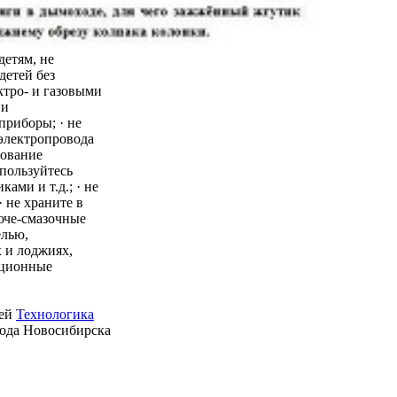
детям, не
детей без
ктро- и газовыми
 и
приборы; · не
 электропровода
зование
пользуйтесь
ми и т.д.; · не
 не храните в
юче-смазочные
елью,
 и лоджиях,
ационные
ией
Технологика
рода Новосибирска