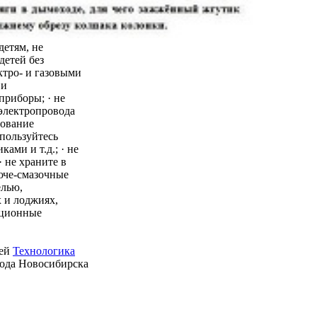
детям, не
детей без
ктро- и газовыми
 и
приборы; · не
 электропровода
зование
пользуйтесь
ми и т.д.; · не
 не храните в
юче-смазочные
елью,
 и лоджиях,
ационные
ией
Технологика
рода Новосибирска