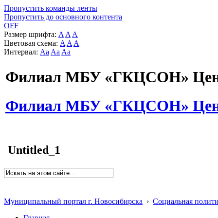
Пропустить команды ленты
Пропустить до основного контента
OFF
Размер шрифта:
A
A
A
Цветовая схема:
A
A
A
Интервал:
Aa
Aa
Aa
Филиал МБУ «ГКЦСОН» Цент
Филиал МБУ «ГКЦСОН» Цент
Untitled_1
Муниципальный портал г. Новосибирска
›
Социальная полит
Главная