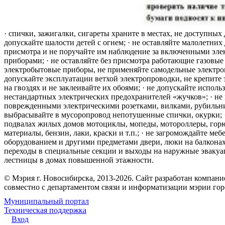
· спички, зажигалки, сигареты храните в местах, не доступных 
допускайте шалости детей с огнем; · не оставляйте малолетних 
присмотра и не поручайте им наблюдение за включенными эле
приборами; · не оставляйте без присмотра работающие газовые
электробытовые приборы, не применяйте самодельные электро
допускайте эксплуатации ветхой электропроводки, не крепите
на гвоздях и не заклеивайте их обоями; · не допускайте исполь
нестандартных электрических предохранителей «жучков»; · не 
поврежденными электрическими розетками, вилками, рубильника
выбрасывайте в мусоропровод непотушенные спички, окурки; ·
подвалах жилых домов мотоциклы, мопеды, мотороллеры, гор
материалы, бензин, лаки, краски и т.п.; · не загромождайте меб
оборудованием и другими предметами двери, люки на балконах
переходы в специальные секции и выходы на наружные эваку
лестницы в домах повышенной этажности.
© Мэрия г. Новосибирска, 2013-2026. Сайт разработан компан
совместно с департаментом связи и информатизации мэрии го
Муниципальный портал
Техническая поддержка
Вход