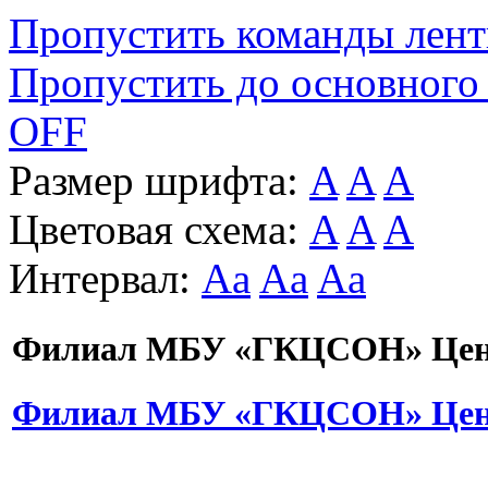
Пропустить команды лен
Пропустить до основного
OFF
Размер шрифта:
A
A
A
Цветовая схема:
A
A
A
Интервал:
Aa
Aa
Aa
Филиал МБУ «ГКЦСОН» Цент
Филиал МБУ «ГКЦСОН» Цент