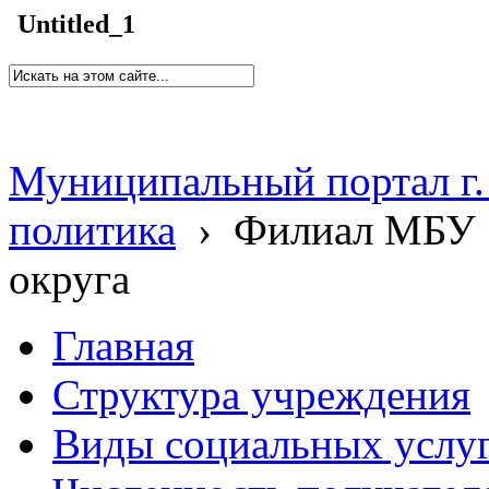
Untitled_1
Муниципальный портал г.
политика
›
Филиал МБУ 
округа
Главная
Структура учреждения
Виды социальных услу