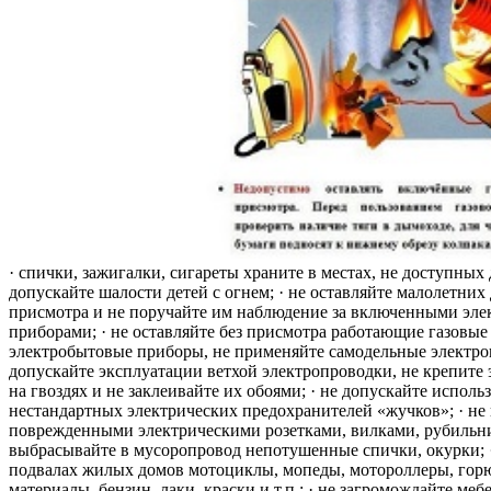
· спички, зажигалки, сигареты храните в местах, не доступных 
допускайте шалости детей с огнем; · не оставляйте малолетних 
присмотра и не поручайте им наблюдение за включенными эле
приборами; · не оставляйте без присмотра работающие газовые
электробытовые приборы, не применяйте самодельные электро
допускайте эксплуатации ветхой электропроводки, не крепите
на гвоздях и не заклеивайте их обоями; · не допускайте исполь
нестандартных электрических предохранителей «жучков»; · не 
поврежденными электрическими розетками, вилками, рубильника
выбрасывайте в мусоропровод непотушенные спички, окурки; ·
подвалах жилых домов мотоциклы, мопеды, мотороллеры, гор
материалы, бензин, лаки, краски и т.п.; · не загромождайте меб