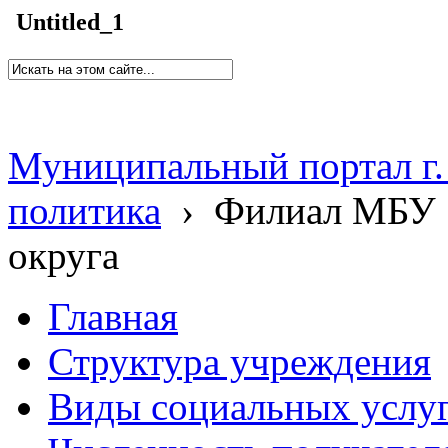
Untitled_1
Муниципальный портал г.
политика
›
Филиал МБУ 
округа
Главная
Структура учреждения
Виды социальных услу