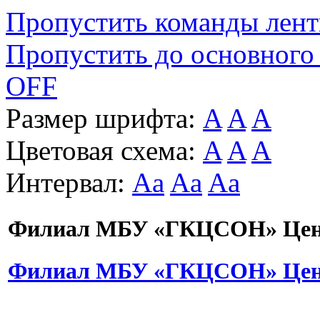
Пропустить команды лен
Пропустить до основного
OFF
Размер шрифта:
A
A
A
Цветовая схема:
A
A
A
Интервал:
Aa
Aa
Aa
Филиал МБУ «ГКЦСОН» Цент
Филиал МБУ «ГКЦСОН» Цент