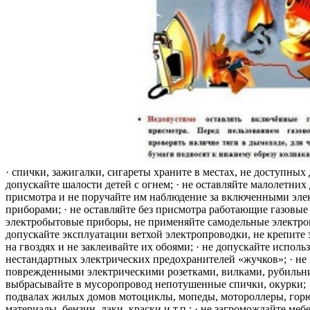
· спички, зажигалки, сигареты храните в местах, не доступных 
допускайте шалости детей с огнем; · не оставляйте малолетних 
присмотра и не поручайте им наблюдение за включенными эле
приборами; · не оставляйте без присмотра работающие газовые
электробытовые приборы, не применяйте самодельные электро
допускайте эксплуатации ветхой электропроводки, не крепите
на гвоздях и не заклеивайте их обоями; · не допускайте исполь
нестандартных электрических предохранителей «жучков»; · не 
поврежденными электрическими розетками, вилками, рубильника
выбрасывайте в мусоропровод непотушенные спички, окурки; ·
подвалах жилых домов мотоциклы, мопеды, мотороллеры, гор
материалы, бензин, лаки, краски и т.п.; · не загромождайте меб