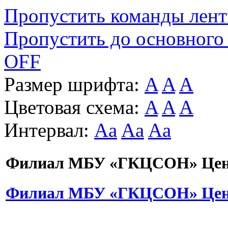
Пропустить команды лен
Пропустить до основного
OFF
Размер шрифта:
A
A
A
Цветовая схема:
A
A
A
Интервал:
Aa
Aa
Aa
Филиал МБУ «ГКЦСОН» Цент
Филиал МБУ «ГКЦСОН» Цент