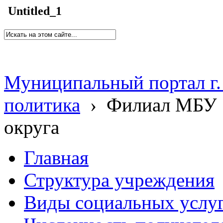
Untitled_1
Муниципальный портал г.
политика
›
Филиал МБУ 
округа
Главная
Структура учреждения
Виды социальных услу