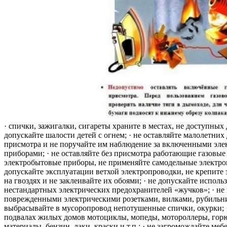
· спички, зажигалки, сигареты храните в местах, не доступных 
допускайте шалости детей с огнем; · не оставляйте малолетних 
присмотра и не поручайте им наблюдение за включенными эле
приборами; · не оставляйте без присмотра работающие газовые
электробытовые приборы, не применяйте самодельные электро
допускайте эксплуатации ветхой электропроводки, не крепите
на гвоздях и не заклеивайте их обоями; · не допускайте исполь
нестандартных электрических предохранителей «жучков»; · не 
поврежденными электрическими розетками, вилками, рубильника
выбрасывайте в мусоропровод непотушенные спички, окурки; ·
подвалах жилых домов мотоциклы, мопеды, мотороллеры, гор
материалы, бензин, лаки, краски и т.п.; · не загромождайте меб