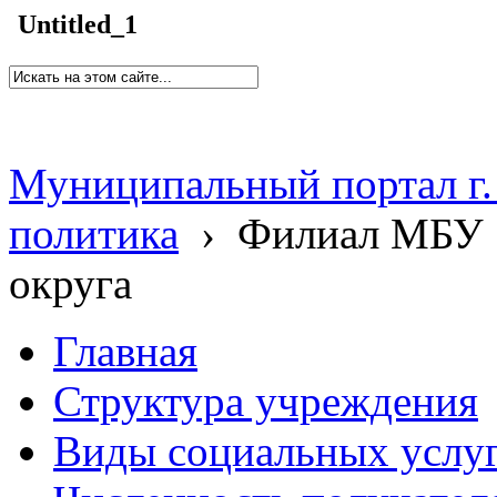
Untitled_1
Муниципальный портал г.
политика
›
Филиал МБУ 
округа
Главная
Структура учреждения
Виды социальных услу