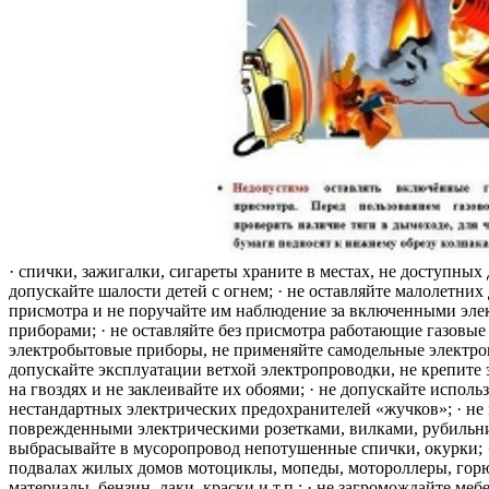
· спички, зажигалки, сигареты храните в местах, не доступных 
допускайте шалости детей с огнем; · не оставляйте малолетних 
присмотра и не поручайте им наблюдение за включенными эле
приборами; · не оставляйте без присмотра работающие газовые
электробытовые приборы, не применяйте самодельные электро
допускайте эксплуатации ветхой электропроводки, не крепите
на гвоздях и не заклеивайте их обоями; · не допускайте исполь
нестандартных электрических предохранителей «жучков»; · не 
поврежденными электрическими розетками, вилками, рубильника
выбрасывайте в мусоропровод непотушенные спички, окурки; ·
подвалах жилых домов мотоциклы, мопеды, мотороллеры, гор
материалы, бензин, лаки, краски и т.п.; · не загромождайте меб