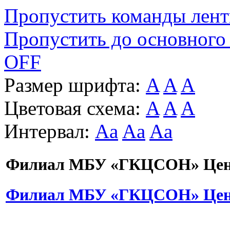
Пропустить команды лен
Пропустить до основного
OFF
Размер шрифта:
A
A
A
Цветовая схема:
A
A
A
Интервал:
Aa
Aa
Aa
Филиал МБУ «ГКЦСОН» Цент
Филиал МБУ «ГКЦСОН» Цент