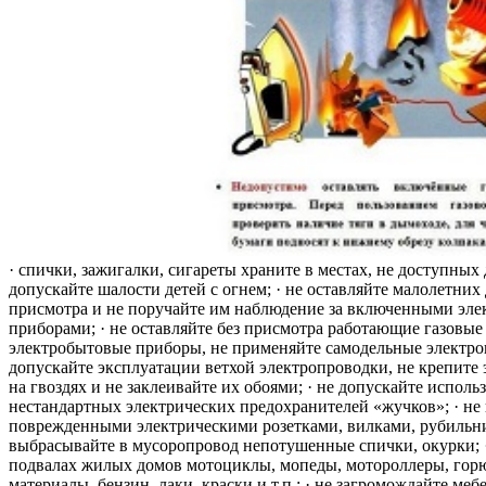
· спички, зажигалки, сигареты храните в местах, не доступных 
допускайте шалости детей с огнем; · не оставляйте малолетних 
присмотра и не поручайте им наблюдение за включенными эле
приборами; · не оставляйте без присмотра работающие газовые
электробытовые приборы, не применяйте самодельные электро
допускайте эксплуатации ветхой электропроводки, не крепите
на гвоздях и не заклеивайте их обоями; · не допускайте исполь
нестандартных электрических предохранителей «жучков»; · не 
поврежденными электрическими розетками, вилками, рубильника
выбрасывайте в мусоропровод непотушенные спички, окурки; ·
подвалах жилых домов мотоциклы, мопеды, мотороллеры, гор
материалы, бензин, лаки, краски и т.п.; · не загромождайте меб