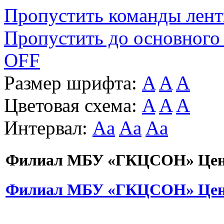
Пропустить команды лен
Пропустить до основного
OFF
Размер шрифта:
A
A
A
Цветовая схема:
A
A
A
Интервал:
Aa
Aa
Aa
Филиал МБУ «ГКЦСОН» Цент
Филиал МБУ «ГКЦСОН» Цент