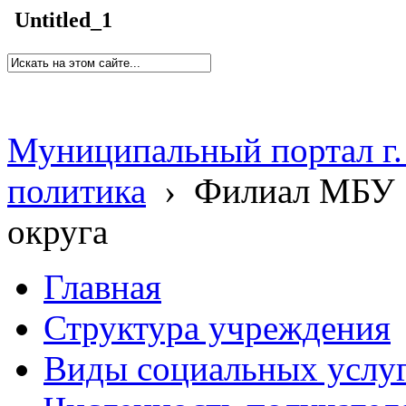
Untitled_1
Муниципальный портал г.
политика
›
Филиал МБУ 
округа
Главная
Структура учреждения
Виды социальных услу