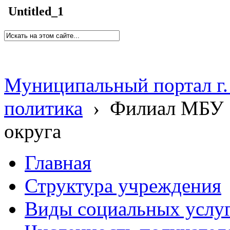
Untitled_1
Муниципальный портал г.
политика
›
Филиал МБУ 
округа
Главная
Структура учреждения
Виды социальных услу