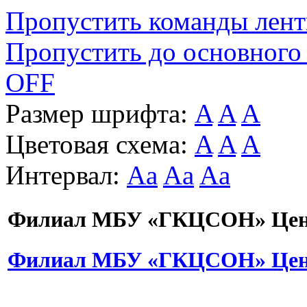
Пропустить команды лен
Пропустить до основного
OFF
Размер шрифта:
A
A
A
Цветовая схема:
A
A
A
Интервал:
Aa
Aa
Aa
Филиал МБУ «ГКЦСОН» Цент
Филиал МБУ «ГКЦСОН» Цент