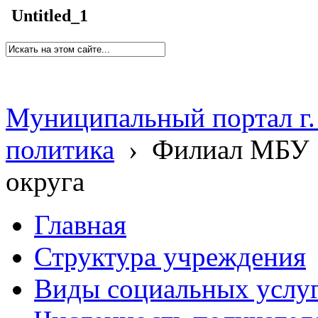
Untitled_1
Муниципальный портал г.
политика
›
Филиал МБУ 
округа
Главная
Структура учреждения
Виды социальных услу