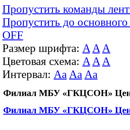
Пропустить команды лен
Пропустить до основного
OFF
Размер шрифта:
A
A
A
Цветовая схема:
A
A
A
Интервал:
Aa
Aa
Aa
Филиал МБУ «ГКЦСОН» Цент
Филиал МБУ «ГКЦСОН» Цент