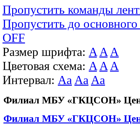
Пропустить команды лен
Пропустить до основного
OFF
Размер шрифта:
A
A
A
Цветовая схема:
A
A
A
Интервал:
Aa
Aa
Aa
Филиал МБУ «ГКЦСОН» Цент
Филиал МБУ «ГКЦСОН» Цент