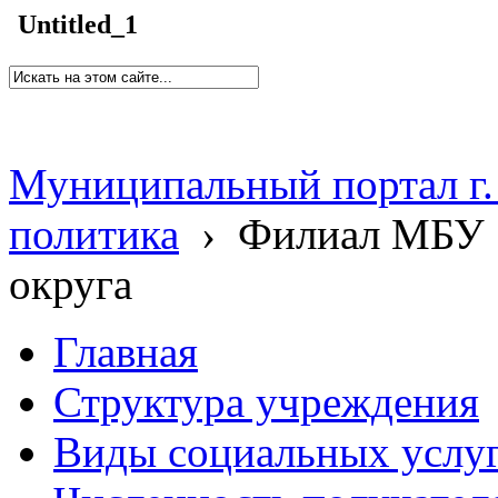
Untitled_1
Муниципальный портал г.
политика
›
Филиал МБУ 
округа
Главная
Структура учреждения
Виды социальных услу