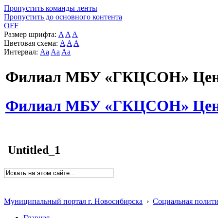
Пропустить команды ленты
Пропустить до основного контента
OFF
Размер шрифта:
A
A
A
Цветовая схема:
A
A
A
Интервал:
Aa
Aa
Aa
Филиал МБУ «ГКЦСОН» Цент
Филиал МБУ «ГКЦСОН» Цент
Untitled_1
Муниципальный портал г. Новосибирска
›
Социальная полит
Главная