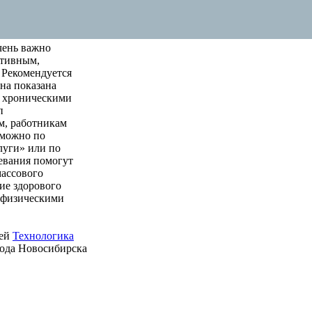
чень важно
ктивным,
 Рекомендуется
на показана
м хроническими
п
м, работникам
 можно по
луги» или по
левания помогут
массового
ие здорового
е физическими
ией
Технологика
рода Новосибирска