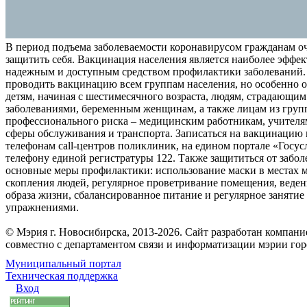
В период подъема заболеваемости коронавирусом гражданам о
защитить себя. Вакцинация населения является наиболее эффе
надежным и доступным средством профилактики заболеваний.
проводить вакцинацию всем группам населения, но особенно о
детям, начиная с шестимесячного возраста, людям, страдающи
заболеваниями, беременным женщинам, а также лицам из груп
профессионального риска – медицинским работникам, учителя
сферы обслуживания и транспорта. Записаться на вакцинацию
телефонам call-центров поликлиник, на едином портале «Госус
телефону единой регистратуры 122. Также защититься от забо
основные меры профилактики: использование маски в местах 
скопления людей, регулярное проветривание помещения, веден
образа жизни, сбалансированное питание и регулярное заняти
упражнениями.
© Мэрия г. Новосибирска, 2013-2026. Сайт разработан компан
совместно с департаментом связи и информатизации мэрии го
Муниципальный портал
Техническая поддержка
Вход