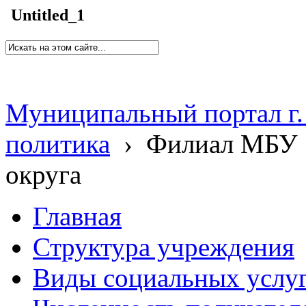
Untitled_1
Муниципальный портал г.
политика
›
Филиал МБУ 
округа
Главная
Структура учреждения
Виды социальных услу