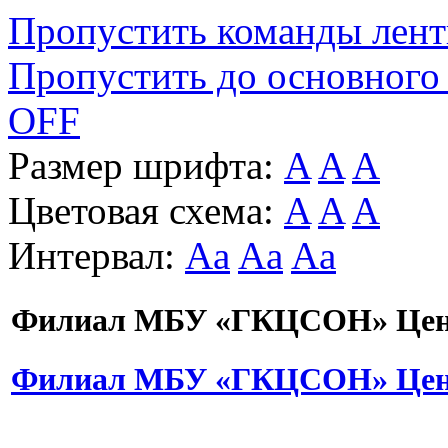
Пропустить команды лен
Пропустить до основного
OFF
Размер шрифта:
A
A
A
Цветовая схема:
A
A
A
Интервал:
Aa
Aa
Aa
Филиал МБУ «ГКЦСОН» Цент
Филиал МБУ «ГКЦСОН» Цент