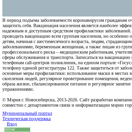
В период подъема заболеваемости коронавирусом гражданам о
защитить себя. Вакцинация населения является наиболее эффе
надежным и доступным средством профилактики заболеваний.
проводить вакцинацию всем группам населения, но особенно о
детям, начиная с шестимесячного возраста, людям, страдающи
заболеваниями, беременным женщинам, а также лицам из груп
профессионального риска – медицинским работникам, учителя
сферы обслуживания и транспорта. Записаться на вакцинацию
телефонам call-центров поликлиник, на едином портале «Госус
телефону единой регистратуры 122. Также защититься от забо
основные меры профилактики: использование маски в местах 
скопления людей, регулярное проветривание помещения, веден
образа жизни, сбалансированное питание и регулярное заняти
упражнениями.
© Мэрия г. Новосибирска, 2013-2026. Сайт разработан компан
совместно с департаментом связи и информатизации мэрии го
Муниципальный портал
Техническая поддержка
Вход