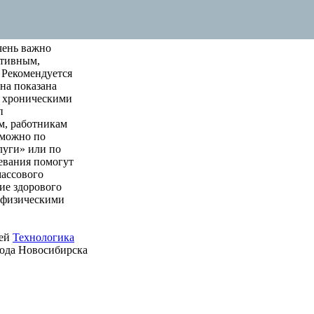
чень важно
ктивным,
 Рекомендуется
на показана
м хроническими
п
м, работникам
 можно по
луги» или по
левания помогут
массового
ие здорового
е физическими
ией
Технологика
рода Новосибирска