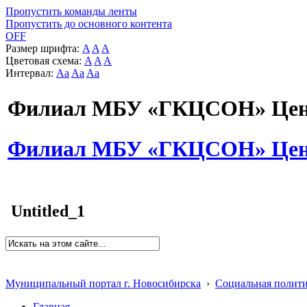
Пропустить команды ленты
Пропустить до основного контента
OFF
Размер шрифта:
A
A
A
Цветовая схема:
A
A
A
Интервал:
Aa
Aa
Aa
Филиал МБУ «ГКЦСОН» Цент
Филиал МБУ «ГКЦСОН» Цент
Untitled_1
Муниципальный портал г. Новосибирска
›
Социальная полит
Главная