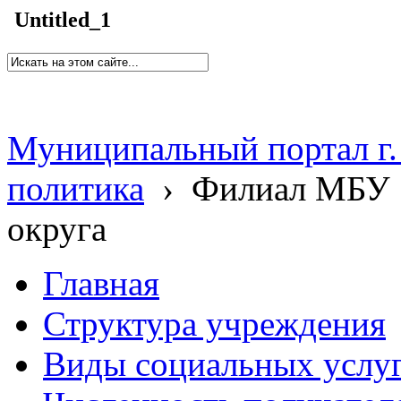
Untitled_1
Муниципальный портал г.
политика
›
Филиал МБУ 
округа
Главная
Структура учреждения
Виды социальных услу