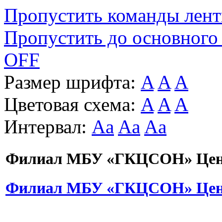
Пропустить команды лен
Пропустить до основного
OFF
Размер шрифта:
A
A
A
Цветовая схема:
A
A
A
Интервал:
Aa
Aa
Aa
Филиал МБУ «ГКЦСОН» Цент
Филиал МБУ «ГКЦСОН» Цент