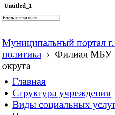
Untitled_1
Муниципальный портал г.
политика
›
Филиал МБУ 
округа
Главная
Структура учреждения
Виды социальных услу