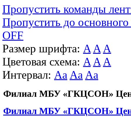
Пропустить команды лен
Пропустить до основного
OFF
Размер шрифта:
A
A
A
Цветовая схема:
A
A
A
Интервал:
Aa
Aa
Aa
Филиал МБУ «ГКЦСОН» Цент
Филиал МБУ «ГКЦСОН» Цент