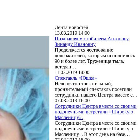
Лента новостей
13.03.2019 14:00
Поздравляем с юбилеем Антонову
Зинаиду Ивановну
Продолжается чествование
долгожителей, которым исполнилось
90 и более лет. Труженица тыла,
ветеран…
11.03.2019 14:00
Спектакль «Юшка»
Невероятно трогательный,
пронзительный спектакль посетили
сотрудники нашего Центра вместе с…
07.03.2019 16:00
Сотрудники Центра вместе со своими
подопечными встретили «Широкую
Масленицу».
Сотрудники Центра вместе со своими
подопечными встретили «Широкую
Масленицу». В этот день на базе…
07.03.2019 15:00