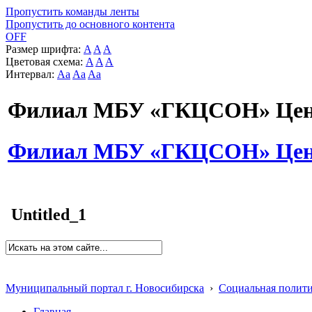
Пропустить команды ленты
Пропустить до основного контента
OFF
Размер шрифта:
A
A
A
Цветовая схема:
A
A
A
Интервал:
Aa
Aa
Aa
Филиал МБУ «ГКЦСОН» Цент
Филиал МБУ «ГКЦСОН» Цент
Untitled_1
Муниципальный портал г. Новосибирска
›
Социальная полит
Главная