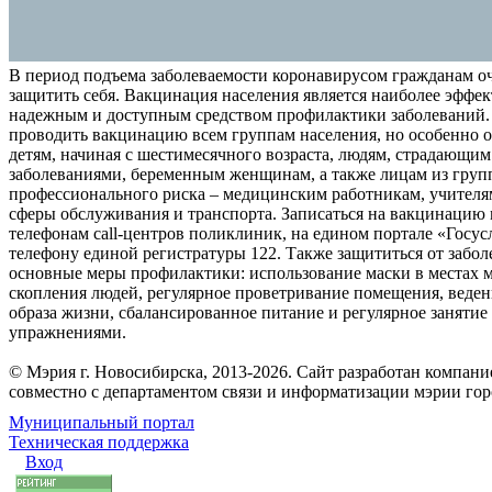
В период подъема заболеваемости коронавирусом гражданам о
защитить себя. Вакцинация населения является наиболее эффе
надежным и доступным средством профилактики заболеваний.
проводить вакцинацию всем группам населения, но особенно о
детям, начиная с шестимесячного возраста, людям, страдающи
заболеваниями, беременным женщинам, а также лицам из груп
профессионального риска – медицинским работникам, учителя
сферы обслуживания и транспорта. Записаться на вакцинацию
телефонам call-центров поликлиник, на едином портале «Госус
телефону единой регистратуры 122. Также защититься от забо
основные меры профилактики: использование маски в местах 
скопления людей, регулярное проветривание помещения, веден
образа жизни, сбалансированное питание и регулярное заняти
упражнениями.
© Мэрия г. Новосибирска, 2013-2026. Сайт разработан компан
совместно с департаментом связи и информатизации мэрии го
Муниципальный портал
Техническая поддержка
Вход