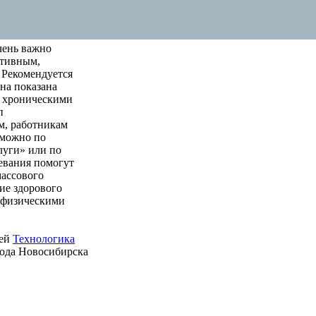
чень важно
ктивным,
 Рекомендуется
на показана
м хроническими
п
м, работникам
 можно по
луги» или по
левания помогут
массового
ие здорового
е физическими
ией
Технологика
рода Новосибирска