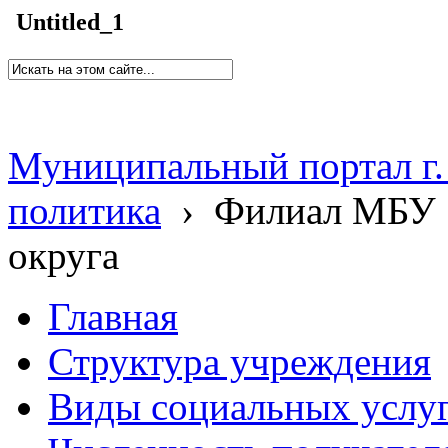
Untitled_1
Муниципальный портал г.
политика
›
Филиал МБУ 
округа
Главная
Структура учреждения
Виды социальных услу