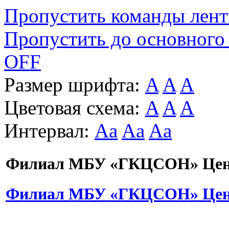
Пропустить команды лен
Пропустить до основного
OFF
Размер шрифта:
A
A
A
Цветовая схема:
A
A
A
Интервал:
Aa
Aa
Aa
Филиал МБУ «ГКЦСОН» Цент
Филиал МБУ «ГКЦСОН» Цент