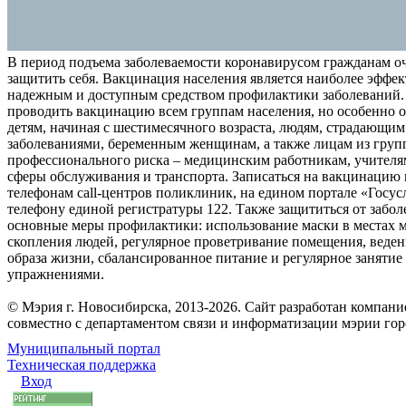
В период подъема заболеваемости коронавирусом гражданам о
защитить себя. Вакцинация населения является наиболее эффе
надежным и доступным средством профилактики заболеваний.
проводить вакцинацию всем группам населения, но особенно о
детям, начиная с шестимесячного возраста, людям, страдающи
заболеваниями, беременным женщинам, а также лицам из груп
профессионального риска – медицинским работникам, учителя
сферы обслуживания и транспорта. Записаться на вакцинацию
телефонам call-центров поликлиник, на едином портале «Госус
телефону единой регистратуры 122. Также защититься от забо
основные меры профилактики: использование маски в местах 
скопления людей, регулярное проветривание помещения, веден
образа жизни, сбалансированное питание и регулярное заняти
упражнениями.
© Мэрия г. Новосибирска, 2013-2026. Сайт разработан компан
совместно с департаментом связи и информатизации мэрии го
Муниципальный портал
Техническая поддержка
Вход