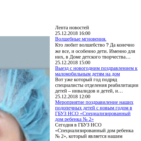
Лента новостей
25.12.2018 16:00
Волшебные мгновения.
Кто любит волшебство？Да конечно
же все, и особенно дети. Именно для
них, в Доме детского творчества…
25.12.2018 15:00
Выезд с новогодним поздравлением к
маломобильным детям на дом
Вот уже который год подряд
специалисты отделения реабилитации
детей – инвалидов и детей, и…
25.12.2018 12:00
Мероприятие поздравиление наших
подопечных детей с новым годом в
ГБУЗ НСО «Специализированный
дом ребенка № 2»
Сегодня в ГБУЗ НСО
«Специализированный дом ребенка
№ 2», который является нашим