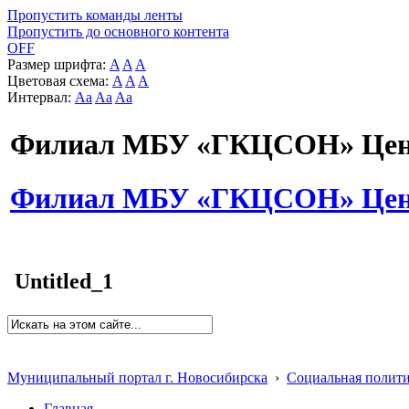
Пропустить команды ленты
Пропустить до основного контента
OFF
Размер шрифта:
A
A
A
Цветовая схема:
A
A
A
Интервал:
Aa
Aa
Aa
Филиал МБУ «ГКЦСОН» Цент
Филиал МБУ «ГКЦСОН» Цент
Untitled_1
Муниципальный портал г. Новосибирска
›
Социальная полит
Главная