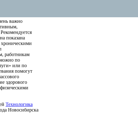
чень важно
ктивным,
 Рекомендуется
на показана
м хроническими
п
м, работникам
 можно по
луги» или по
левания помогут
массового
ие здорового
е физическими
ией
Технологика
рода Новосибирска