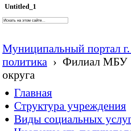
Untitled_1
Муниципальный портал г.
политика
›
Филиал МБУ 
округа
Главная
Структура учреждения
Виды социальных услу