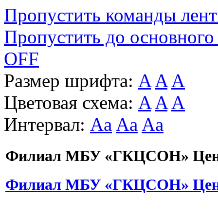
Пропустить команды лен
Пропустить до основного
OFF
Размер шрифта:
A
A
A
Цветовая схема:
A
A
A
Интервал:
Aa
Aa
Aa
Филиал МБУ «ГКЦСОН» Цент
Филиал МБУ «ГКЦСОН» Цент