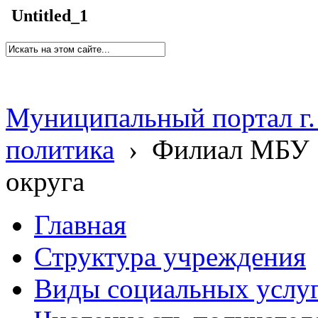
Untitled_1
Муниципальный портал г.
политика
›
Филиал МБУ 
округа
Главная
Структура учреждения
Виды социальных услу