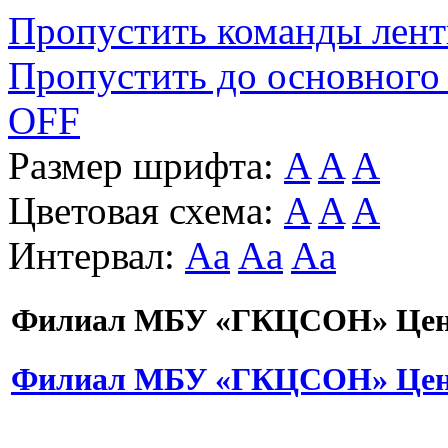
Пропустить команды лен
Пропустить до основного
OFF
Размер шрифта:
A
A
A
Цветовая схема:
A
A
A
Интервал:
Aa
Aa
Aa
Филиал МБУ «ГКЦСОН» Цент
Филиал МБУ «ГКЦСОН» Цент