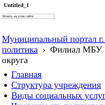
Untitled_1
Муниципальный портал г.
политика
›
Филиал МБУ 
округа
Главная
Структура учреждения
Виды социальных услу