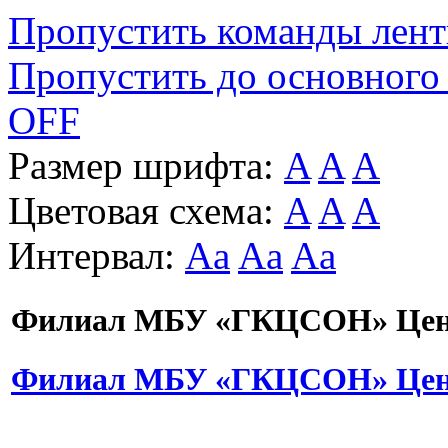
Пропустить команды лен
Пропустить до основного
OFF
Размер шрифта:
A
A
A
Цветовая схема:
A
A
A
Интервал:
Aa
Aa
Aa
Филиал МБУ «ГКЦСОН» Цент
Филиал МБУ «ГКЦСОН» Цент