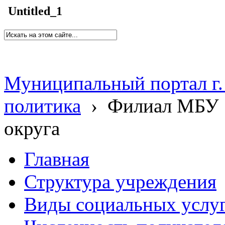
Untitled_1
Муниципальный портал г.
политика
›
Филиал МБУ 
округа
Главная
Структура учреждения
Виды социальных услу