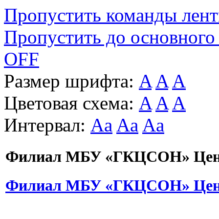
Пропустить команды лен
Пропустить до основного
OFF
Размер шрифта:
A
A
A
Цветовая схема:
A
A
A
Интервал:
Aa
Aa
Aa
Филиал МБУ «ГКЦСОН» Цент
Филиал МБУ «ГКЦСОН» Цент