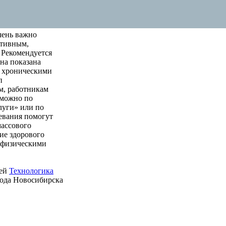
чень важно
ктивным,
 Рекомендуется
на показана
м хроническими
п
м, работникам
 можно по
луги» или по
левания помогут
массового
ие здорового
е физическими
ией
Технологика
рода Новосибирска