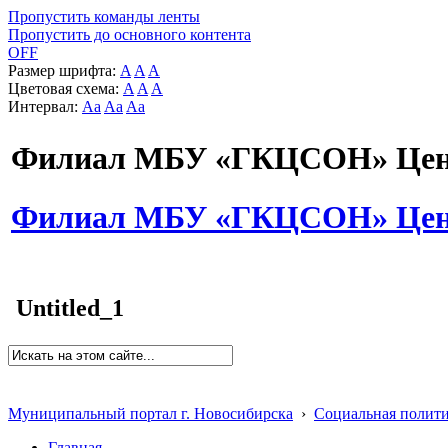
Пропустить команды ленты
Пропустить до основного контента
OFF
Размер шрифта:
A
A
A
Цветовая схема:
A
A
A
Интервал:
Aa
Aa
Aa
Филиал МБУ «ГКЦСОН» Цент
Филиал МБУ «ГКЦСОН» Цент
Untitled_1
Муниципальный портал г. Новосибирска
›
Социальная полит
Главная