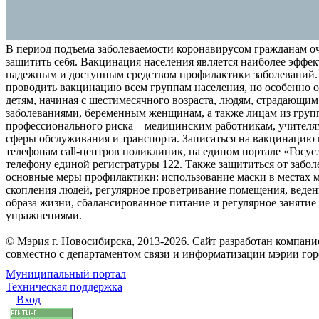
В период подъема заболеваемости коронавирусом гражданам о
защитить себя. Вакцинация населения является наиболее эффе
надежным и доступным средством профилактики заболеваний.
проводить вакцинацию всем группам населения, но особенно о
детям, начиная с шестимесячного возраста, людям, страдающи
заболеваниями, беременным женщинам, а также лицам из груп
профессионального риска – медицинским работникам, учителя
сферы обслуживания и транспорта. Записаться на вакцинацию
телефонам call-центров поликлиник, на едином портале «Госус
телефону единой регистратуры 122. Также защититься от забо
основные меры профилактики: использование маски в местах 
скопления людей, регулярное проветривание помещения, веден
образа жизни, сбалансированное питание и регулярное заняти
упражнениями.
© Мэрия г. Новосибирска, 2013-2026. Сайт разработан компан
совместно с департаментом связи и информатизации мэрии го
Муниципальный портал
Техническая поддержка
Вход